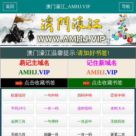
澳门濠江_AMHJ.VIP
返回
导航
澳门濠江温馨提示:
请加好书签!
易记主域名
记住新域名
AMHJ
.VIP
AMHJ
.VIP
点击收藏书签
点击收藏书签
机密信封
一句中特
四码中特
②肖中特
平码2中2
一肖一码
选料⑥码
来料大小
金牌三肖
一句博特
一肖必中
无错四肖
无错六肖
稳赚一肖
一肖一码
家婆二肖