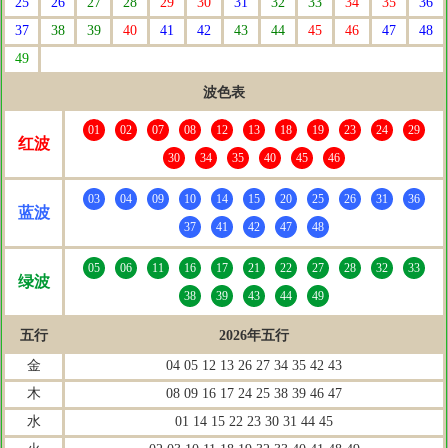
25
26
27
28
29
30
31
32
33
34
35
36
37
38
39
40
41
42
43
44
45
46
47
48
49
波色表
01
02
07
08
12
13
18
19
23
24
29
红波
30
34
35
40
45
46
03
04
09
10
14
15
20
25
26
31
36
蓝波
37
41
42
47
48
05
06
11
16
17
21
22
27
28
32
33
绿波
38
39
43
44
49
五行
2026年五行
金
04 05 12 13 26 27 34 35 42 43
木
08 09 16 17 24 25 38 39 46 47
水
01 14 15 22 23 30 31 44 45