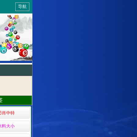
导航
签
②肖中特
来料大小