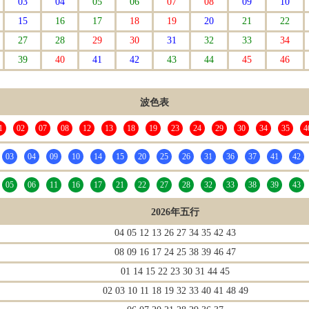
03
04
05
06
07
08
09
10
15
16
17
18
19
20
21
22
27
28
29
30
31
32
33
34
39
40
41
42
43
44
45
46
波色表
1
02
07
08
12
13
18
19
23
24
29
30
34
35
4
03
04
09
10
14
15
20
25
26
31
36
37
41
42
05
06
11
16
17
21
22
27
28
32
33
38
39
43
2026年五行
04 05 12 13 26 27 34 35 42 43
08 09 16 17 24 25 38 39 46 47
01 14 15 22 23 30 31 44 45
02 03 10 11 18 19 32 33 40 41 48 49