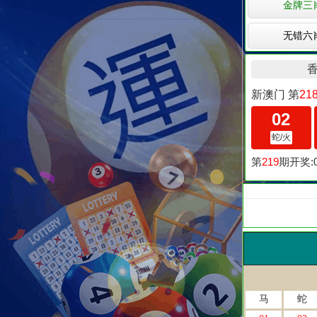
金牌三
无错六
马
蛇