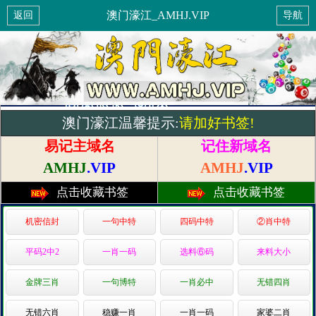
澳门濠江_AMHJ.VIP
返回
导航
澳门濠江温馨提示:
请加好书签!
易记主域名
记住新域名
AMHJ
.VIP
AMHJ
.VIP
点击收藏书签
点击收藏书签
机密信封
一句中特
四码中特
②肖中特
平码2中2
一肖一码
选料⑥码
来料大小
金牌三肖
一句博特
一肖必中
无错四肖
无错六肖
稳赚一肖
一肖一码
家婆二肖