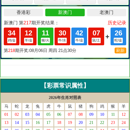
【彩票常识属性】
2026年生肖对照表
马
蛇
龙
兔
虎
牛
鼠
猪
狗
鸡
猴
羊
01
02
03
04
05
06
07
08
09
10
11
12
13
14
15
16
17
18
19
20
21
22
23
24