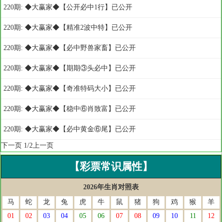
220期: ◆大赢家◆【公开必中1行】已公开
220期: ◆大赢家◆【精准2波中特】已公开
220期: ◆大赢家◆【必中野兽家畜】已公开
220期: ◆大赢家◆【期期③头必中】已公开
220期: ◆大赢家◆【奇准特码大小】已公开
220期: ◆大赢家◆【稳中⑥肖致富】已公开
220期: ◆大赢家◆【必中黄金⑥尾】已公开
下一页
1/2
上一页
【彩票常识属性】
2026年生肖对照表
马
蛇
龙
兔
虎
牛
鼠
猪
狗
鸡
猴
羊
01
02
03
04
05
06
07
08
09
10
11
12