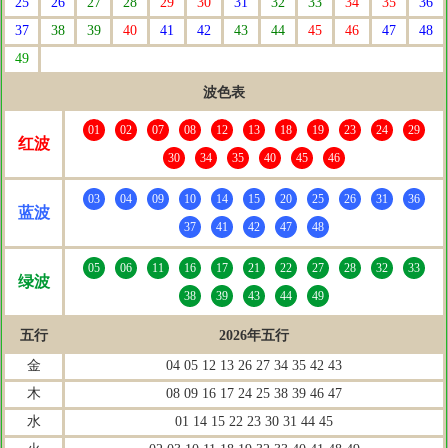
25
26
27
28
29
30
31
32
33
34
35
36
37
38
39
40
41
42
43
44
45
46
47
48
49
波色表
01
02
07
08
12
13
18
19
23
24
29
红波
30
34
35
40
45
46
03
04
09
10
14
15
20
25
26
31
36
蓝波
37
41
42
47
48
05
06
11
16
17
21
22
27
28
32
33
绿波
38
39
43
44
49
五行
2026年五行
金
04 05 12 13 26 27 34 35 42 43
木
08 09 16 17 24 25 38 39 46 47
水
01 14 15 22 23 30 31 44 45