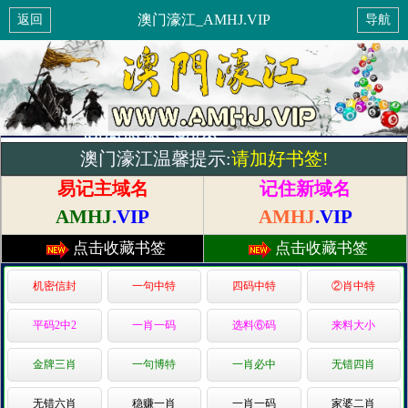
澳门濠江_AMHJ.VIP
返回
导航
澳门濠江温馨提示:
请加好书签!
易记主域名
记住新域名
AMHJ
.VIP
AMHJ
.VIP
点击收藏书签
点击收藏书签
机密信封
一句中特
四码中特
②肖中特
平码2中2
一肖一码
选料⑥码
来料大小
金牌三肖
一句博特
一肖必中
无错四肖
无错六肖
稳赚一肖
一肖一码
家婆二肖