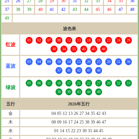
25
26
27
28
29
30
31
32
33
34
35
36
37
38
39
40
41
42
43
44
45
46
47
48
49
波色表
01
02
07
08
12
13
18
19
23
24
29
红波
30
34
35
40
45
46
03
04
09
10
14
15
20
25
26
31
36
蓝波
37
41
42
47
48
05
06
11
16
17
21
22
27
28
32
33
绿波
38
39
43
44
49
五行
2026年五行
金
04 05 12 13 26 27 34 35 42 43
木
08 09 16 17 24 25 38 39 46 47
水
01 14 15 22 23 30 31 44 45