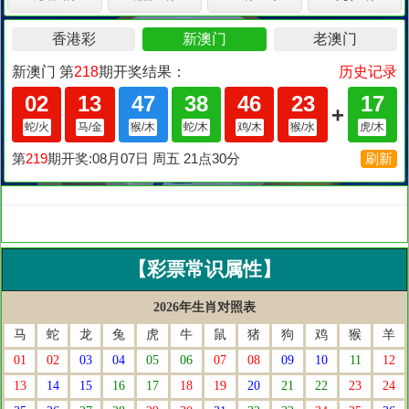
【彩票常识属性】
2026年生肖对照表
马
蛇
龙
兔
虎
牛
鼠
猪
狗
鸡
猴
羊
01
02
03
04
05
06
07
08
09
10
11
12
13
14
15
16
17
18
19
20
21
22
23
24