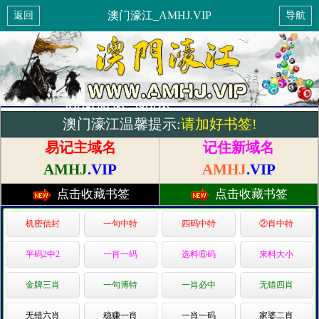
澳门濠江_AMHJ.VIP
返回
导航
澳门濠江温馨提示:
请加好书签!
易记主域名
记住新域名
AMHJ
.VIP
AMHJ
.VIP
点击收藏书签
点击收藏书签
机密信封
一句中特
四码中特
②肖中特
平码2中2
一肖一码
选料⑥码
来料大小
金牌三肖
一句博特
一肖必中
无错四肖
无错六肖
稳赚一肖
一肖一码
家婆二肖