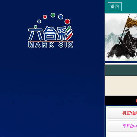
返回
机密信
平码2中