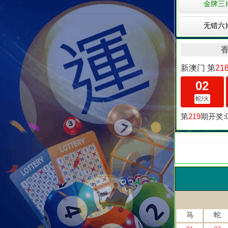
金牌三
无错六
马
蛇