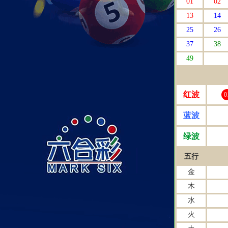
01
02
13
14
25
26
37
38
49
红波
0
蓝波
绿波
五行
金
木
水
火