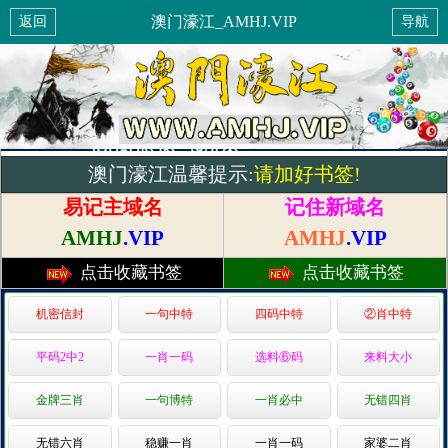
澳门濠江_AMHJ.VIP
返回
导航
澳门濠江温馨提示:
请加好书签!
易记主域名
记住新域名
AMHJ
.VIP
AMHJ
.VIP
点击收藏书签
点击收藏书签
机密信封
一句中特
四码中特
②肖中特
平码2中2
一肖一码
选料⑥码
来料大小
金牌三肖
一句博特
一肖必中
无错四肖
无错六肖
稳赚一肖
一肖一码
家婆二肖