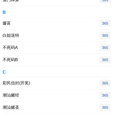
365
B
爆富
365
白姐送特
365
不死码A
365
不死码B
365
C
彩民信封(开奖)
365
潮汕赌经
365
潮汕赌圣
365