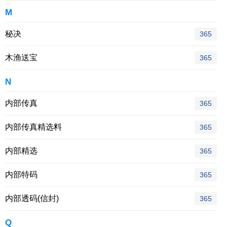
M
秘决
365
木渔送宝
365
N
内部传真
365
内部传真精选料
365
内部精选
365
内部特码
365
内部透码(信封)
365
Q