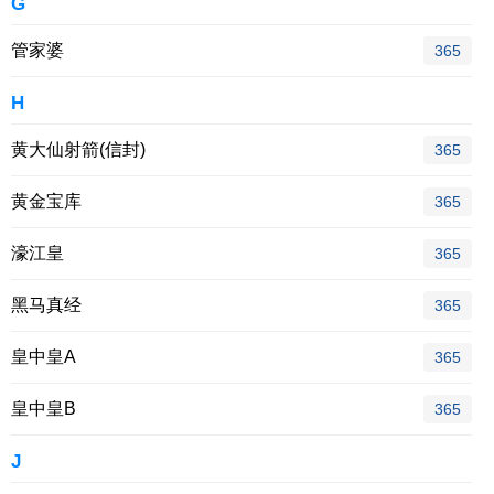
G
管家婆
365
H
黄大仙射箭(信封)
365
黄金宝库
365
濠江皇
365
黑马真经
365
皇中皇A
365
皇中皇B
365
J