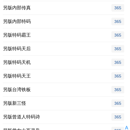
另版内部传真
365
另版内部特码
365
另版特码霸王
365
另版特码天后
365
另版特码天机
365
另版特码天王
365
另版台湾铁板
365
另版新三怪
365
另版曾道人特码诗
365
A