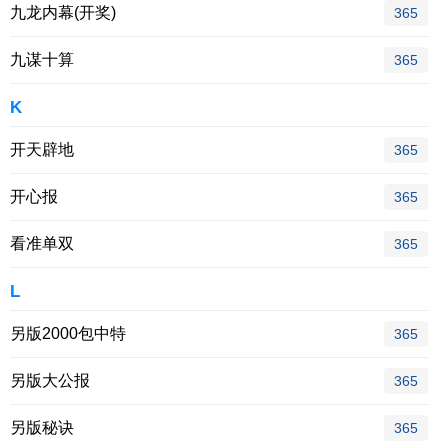
九龙内幕(开奖)
365
九谋十算
365
K
开天辟地
365
开心报
365
看准单双
365
L
另版2000包中特
365
另版大公报
365
另版秘诀
365