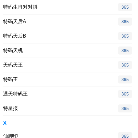
特码生肖对对拼
365
特码天后A
365
特码天后B
365
特码天机
365
天码天王
365
特码王
365
通天特码王
365
特星报
365
X
仙脚印
365